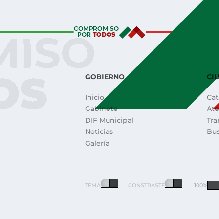
GOBIERNO
CI
Inicio
Cat
Gabinete
Ate
DIF Municipal
Tra
Noticias
Bu
Galería
TEMA
CONSTRASTE
100%