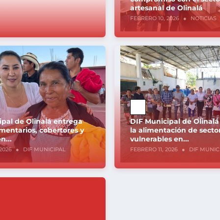
artesanal de Olinalá
FEBRERO 10, 2026
●
NOTICIAS
ipal de Olinalá entrega
DIF Municipal de Olinalá
mentarios, cobertores y
la alimentación de secto
n...
vulnerables en...
2026
●
DIF MUNICIPAL
FEBRERO 11, 2026
●
DIF MUNIC