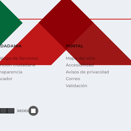
UDADANIA
PORTAL
álogo de Servicios
Mapa del sitio
nción ciudadana
Accesibilidad
nsparencia
Avisos de privacidad
scador
Correo
Validación
REDES