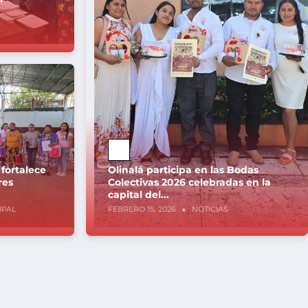
 fortalece
Olinalá participa en las Bodas
res
Colectivas 2026 celebradas en la
capital del...
IPAL
FEBRERO 15, 2026
●
NOTICIAS