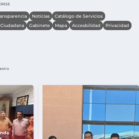
TERESE
ransparencia
Noticias
Catálogo de Servicios
 Ciudadana
Gabinete
Mapa
Accesbilidad
Privacidad
uestro
enda
r