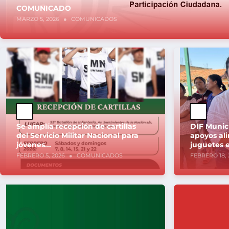
COMUNICADO
MARZO 5, 2026
●
COMUNICADOS
Se amplía recepción de cartillas
DIF Munic
del Servicio Militar Nacional para
apoyos ali
jóvenes...
juguetes e
FEBRERO 5, 2026
●
COMUNICADOS
FEBRERO 18, 