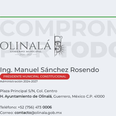
Identidad institucional
Ing. Manuel Sánchez Rosendo
PRESIDENTE MUNICIPAL CONSTITUCIONAL
Administración 2024-2027
Plaza Principal S/N, Col. Centro
H. Ayuntamiento de Olinalá
, Guerrero, México C.P. 41000
Teléfono: +52 (756) 473
0006
Correo:
contacto
@olinala.gob.mx