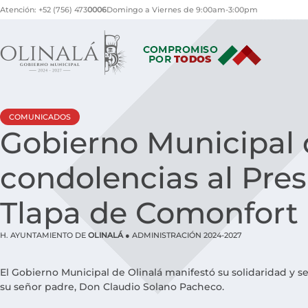
Atención: +52 (756) 473
0006
Domingo a Viernes de 9:00am-3:00pm
Inicio
COMUNICADOS
Gobierno Municipal 
Gabinete
condolencias al Pre
DIF Municipal
Tlapa de Comonfort
Noticias
Catálogo de trámi
H. AYUNTAMIENTO DE
OLINALÁ
● ADMINISTRACIÓN 2024-2027
Atención Ciudada
El Gobierno Municipal de Olinalá manifestó su solidaridad y se
su señor padre, Don Claudio Solano Pacheco.