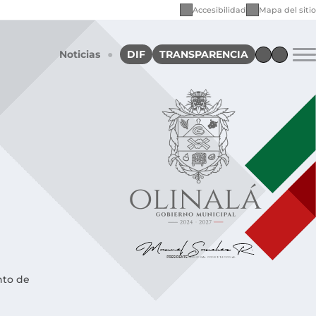
Accesibilidad
Mapa del sitio
Noticias
●
DIF
TRANSPARENCIA
nto de